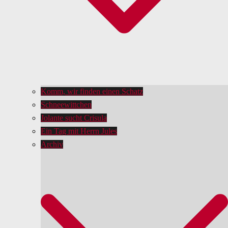
Komm, wir finden einen Schatz
Schneewittchen
Jolante sucht Crisula
Ein Tag mit Herrn Jules
Archiv