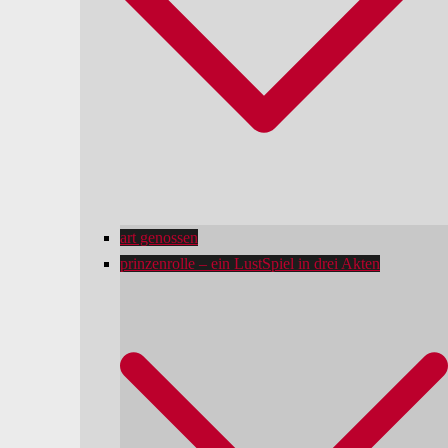
art genossen
prinzenrolle – ein LustSpiel in drei Akten