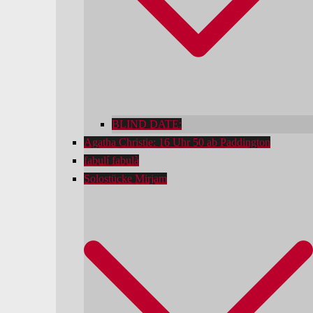
BLIND DATE:
Agatha Christie: 16 Uhr 50 ab Paddington
fabulí fabulà
Solostücke Mirjam